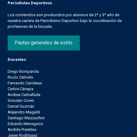
Periodistas Deportivos
.
Los contenidos son producidos por alumnos de 2º y 3º año de
nuestra carrera de Periodismo Deportivo bajo la coordinación de
profesores de la Escuela.
Pautas generales de estilo
Docentes
Diego Bomparola
Rocío Calmels
Fernando Candeias
Carlos Cánepa
Andrea Carballada
Gonzalo Cores
Daniel Guzmán
Alejandro Magaldi
Santiago Mazzuchini
Eduardo Menegazzi
Andrés Prestileo
Javier Rodríguez