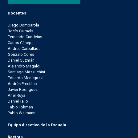
Docentes
Diego Bomparola
Rocío Calmels
Fernando Candeias
Carlos Cánepa
Andrea Carballada
Gonzalo Cores
Daniel Guzmán
Alejandro Magaldi
Santiago Mazzuchini
Eduardo Menegazzi
Andrés Prestileo
Javier Rodríguez
Ariel Ruya
Daniel Talio
Fabio Tokman
Pablo Waimann
Equipo directivo de la Escuela
Rector
a