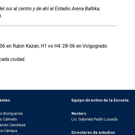
l sur al centro y de ahí al Estadio Arena Baltika,
o.
06 en Rubin Kazan; H1 vs H4: 28-06 en Volgogrado.
cada ciudad.
entes
Equipo directivo de la Escuela
go Bomparola
Rector
a
o Calmels
Lic. Gabriela Padín Losada
ando Candeias
os Cánepa
Directores de estudios