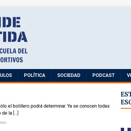
CULOS
POLÍTICA
SOCIEDAD
PODCAST
V
ES
ES
 sólo el bolillero podrá determinar. Ya se conocen todas
o de la
[…]
daso