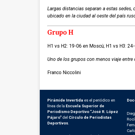
Largas distancias separan a estas sedes, de
ubicado en la ciudad al oeste del país rus
Grupo H
H1 vs H2: 19-06 en Moscú; H1 vs H3: 24-
Uno de los grupos con menos viaje entre 
Franco Niccolini
Pirámide Invertida
es el periódico en
Doc
línea de la
Escuela Superior de
Periodismo Deportivo "José R. López
Die
Pájaro"
del
Círculo de Periodistas
Rocí
Deportivos
.
Fern
Carl