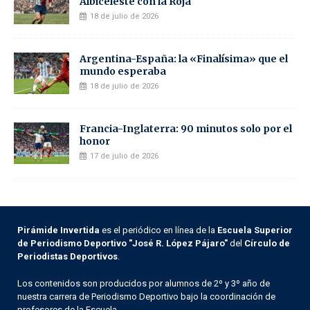
Albiceleste con la Roja
18 de julio de 2026
Argentina-España: la «Finalísima» que el
mundo esperaba
18 de julio de 2026
Francia-Inglaterra: 90 minutos solo por el
honor
17 de julio de 2026
Pirámide Invertida
es el periódico en línea de la
Escuela Superior
de Periodismo Deportivo "José R. López Pájaro"
del
Círculo de
Periodistas Deportivos
.
Los contenidos son producidos por alumnos de 2º y 3º año de
nuestra carrera de Periodismo Deportivo bajo la coordinación de
profesores de la Escuela.