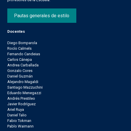
Pautas generales de estilo
Docentes
Diego Bomparola
Rocío Calmels
Fernando Candeias
Carlos Cánepa
Andrea Carballada
Gonzalo Cores
Daniel Guzmán
Alejandro Magaldi
Santiago Mazzuchini
Eduardo Menegazzi
Andrés Prestileo
Javier Rodríguez
Ariel Ruya
Daniel Talio
Fabio Tokman
Pablo Waimann