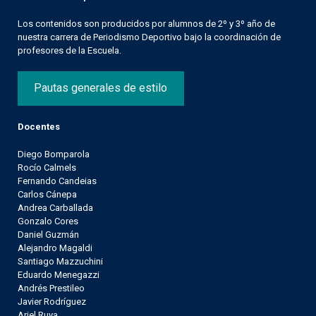
Los contenidos son producidos por alumnos de 2º y 3º año de
nuestra carrera de Periodismo Deportivo bajo la coordinación de
profesores de la Escuela.
Pautas generales de estilo
Docentes
Diego Bomparola
Rocío Calmels
Fernando Candeias
Carlos Cánepa
Andrea Carballada
Gonzalo Cores
Daniel Guzmán
Alejandro Magaldi
Santiago Mazzuchini
Eduardo Menegazzi
Andrés Prestileo
Javier Rodríguez
Ariel Ruya