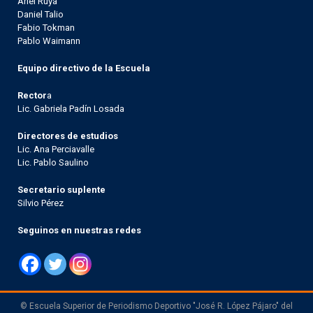
Ariel Ruya
Daniel Talio
Fabio Tokman
Pablo Waimann
Equipo directivo de la Escuela
Rector
a
Lic. Gabriela Padín Losada
Directores de estudios
Lic. Ana Perciavalle
Lic. Pablo Saulino
Secretario suplente
Silvio Pérez
Seguinos en nuestras redes
© Escuela Superior de Periodismo Deportivo "José R. López Pájaro" del