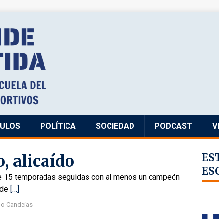
CULOS
POLÍTICA
SOCIEDAD
PODCAST
V
, alicaído
ES
ES
 de 15 temporadas seguidas con al menos un campeón
 de
[…]
do Candeias