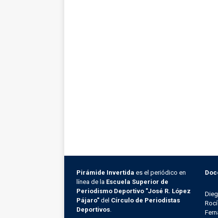
Pirámide Invertida
es el periódico en
Doc
línea de la
Escuela Superior de
Periodismo Deportivo "José R. López
Die
Pájaro"
del
Círculo de Periodistas
Rocí
Deportivos
.
Fern