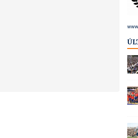
www.
ÚL