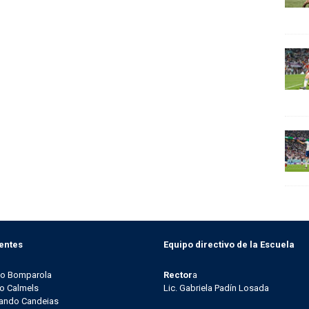
entes
Equipo directivo de la Escuela
go Bomparola
Rector
a
o Calmels
Lic. Gabriela Padín Losada
ando Candeias