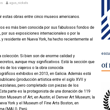
os
agus_nickels
r estas obras entre cinco museos americanos.
eros es más bien conocida por sus fabulosos fondos de
, por sus exposiciones internacionales o por la
, y residente en Nueva York, ha hecho recientemente al
escu
 colección. Si bien son de enorme calidad y
ecretos, aunque muy significativos. Está la sección que
OÍ
vés de los viajeros o la obra conocida
gráficos exhibidos en 2013, en Galicia. Además está
publicano (producción artística entre el siglo XVII y
nezolanas, pero completado con piezas de los
 Esta parte es la protagonista de una donación de 119
ton Museum of Art, en Austin; el Denver Art Museum; la
eva York y el Museum of Fine Arts Boston, en
ma (MALI), Perú.