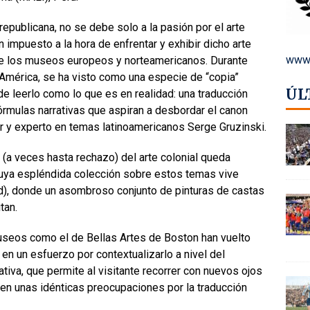
republicana, no se debe solo a la pasión por el arte
impuesto a la hora de enfrentar y exhibir dicho arte
www.
 de los museos europeos y norteamericanos. Durante
América, se ha visto como una especie de “copia”
ÚL
e leerlo como lo que es en realidad: una traducción
rmulas narrativas que aspiran a desbordar el canon
dor y experto en temas latinoamericanos Serge Gruzinski.
(a veces hasta rechazo) del arte colonial queda
cuya espléndida colección sobre estos temas vive
d), donde un asombroso conjunto de pinturas de castas
tan.
seos como el de Bellas Artes de Boston han vuelto
a en un esfuerzo por contextualizarlo a nivel del
tiva, que permite al visitante recorrer con nuevos ojos
een unas idénticas preocupaciones por la traducción