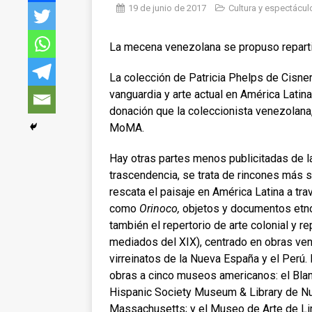
19 de junio de 2017
Cultura y espectácul
La mecena venezolana se propuso reparti
La colección de Patricia Phelps de Cisn
vanguardia y arte actual en América Latina
donación que la coleccionista venezolana
MoMA.
Hay otras partes menos publicitadas de la
trascendencia, se trata de rincones más s
rescata el paisaje en América Latina a tra
como
Orinoco,
objetos y documentos etno
también el repertorio de arte colonial y re
mediados del XIX), centrado en obras ve
virreinatos de la Nueva España y el Perú.
obras a cinco museos americanos: el Blan
Hispanic Society Museum & Library de Nu
Massachusetts; y el Museo de Arte de Li