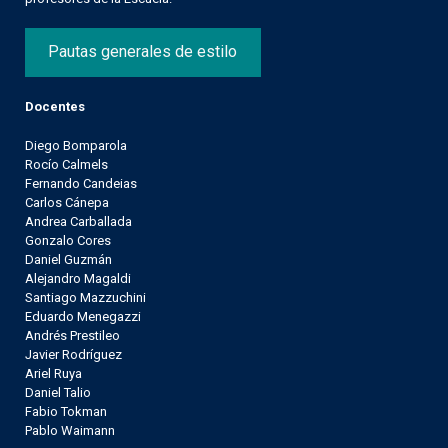
Pautas generales de estilo
Docentes
Diego Bomparola
Rocío Calmels
Fernando Candeias
Carlos Cánepa
Andrea Carballada
Gonzalo Cores
Daniel Guzmán
Alejandro Magaldi
Santiago Mazzuchini
Eduardo Menegazzi
Andrés Prestileo
Javier Rodríguez
Ariel Ruya
Daniel Talio
Fabio Tokman
Pablo Waimann