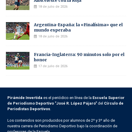
Albiceleste con la Roja
18 de julio de 2026
Argentina-España: la «Finalísima» que el
mundo esperaba
18 de julio de 2026
Francia-Inglaterra: 90 minutos solo por el
honor
17 de julio de 2026
Pirámide Invertida
es el periódico en línea de la
Escuela Superior
de Periodismo Deportivo "José R. López Pájaro"
del
Círculo de
Periodistas Deportivos
.
Los contenidos son producidos por alumnos de 2º y 3º año de
nuestra carrera de Periodismo Deportivo bajo la coordinación de
profesores de la Escuela.