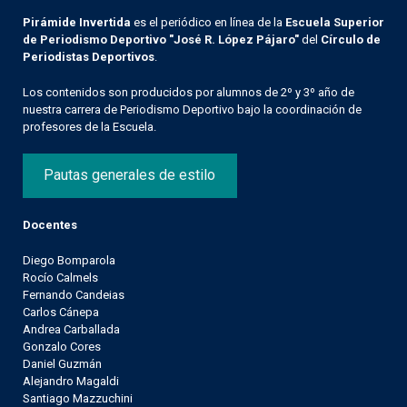
Pirámide Invertida
es el periódico en línea de la
Escuela Superior
de Periodismo Deportivo "José R. López Pájaro"
del
Círculo de
Periodistas Deportivos
.
Los contenidos son producidos por alumnos de 2º y 3º año de
nuestra carrera de Periodismo Deportivo bajo la coordinación de
profesores de la Escuela.
Pautas generales de estilo
Docentes
Diego Bomparola
Rocío Calmels
Fernando Candeias
Carlos Cánepa
Andrea Carballada
Gonzalo Cores
Daniel Guzmán
Alejandro Magaldi
Santiago Mazzuchini