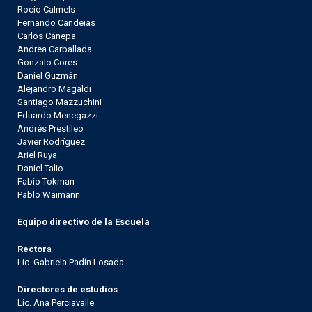
Rocío Calmels
Fernando Candeias
Carlos Cánepa
Andrea Carballada
Gonzalo Cores
Daniel Guzmán
Alejandro Magaldi
Santiago Mazzuchini
Eduardo Menegazzi
Andrés Prestileo
Javier Rodríguez
Ariel Ruya
Daniel Talio
Fabio Tokman
Pablo Waimann
Equipo directivo de la Escuela
Rector
a
Lic. Gabriela Padín Losada
Directores de estudios
Lic. Ana Perciavalle