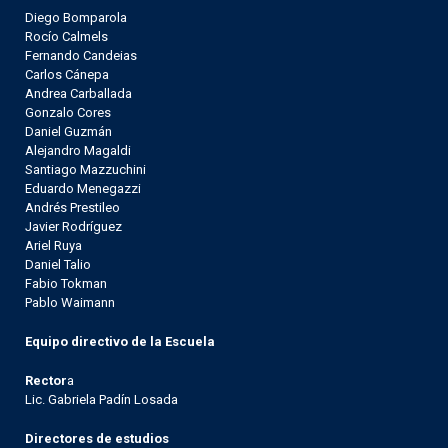
Diego Bomparola
Rocío Calmels
Fernando Candeias
Carlos Cánepa
Andrea Carballada
Gonzalo Cores
Daniel Guzmán
Alejandro Magaldi
Santiago Mazzuchini
Eduardo Menegazzi
Andrés Prestileo
Javier Rodríguez
Ariel Ruya
Daniel Talio
Fabio Tokman
Pablo Waimann
Equipo directivo de la Escuela
Rector
a
Lic. Gabriela Padín Losada
Directores de estudios