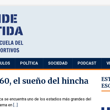
CULOS
POLÍTICA
SOCIEDAD
PODCAST
V
0, el sueño del hincha
ES
ES
oca se encuentra uno de los estadios más grandes del
blema en
[…]