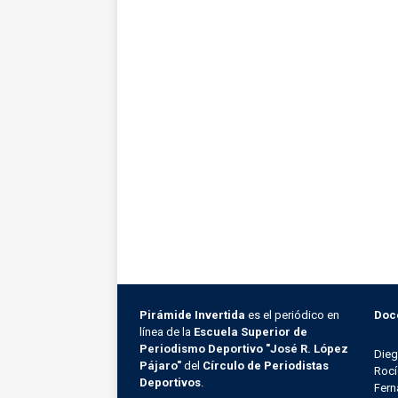
Pirámide Invertida
es el periódico en
Doc
línea de la
Escuela Superior de
Periodismo Deportivo "José R. López
Die
Pájaro"
del
Círculo de Periodistas
Rocí
Deportivos
.
Fern