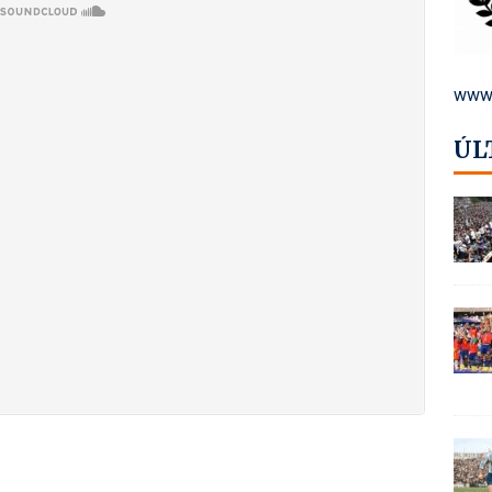
www.
ÚL