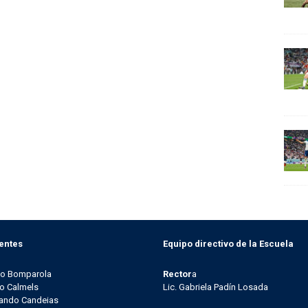
entes
Equipo directivo de la Escuela
go Bomparola
Rector
a
o Calmels
Lic. Gabriela Padín Losada
ando Candeias