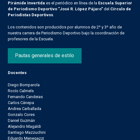
Pirámide Invertida
es el periódico en línea de la
Escuela Superior
de Periodismo Deportivo "José R. López Pájaro"
del
Círculo de
Periodistas Deportivos
.
Los contenidos son producidos por alumnos de 2º y 3º año de
nuestra carrera de Periodismo Deportivo bajo la coordinación de
profesores de la Escuela.
Pautas generales de estilo
Docentes
Diego Bomparola
Rocío Calmels
Fernando Candeias
Carlos Cánepa
Andrea Carballada
Gonzalo Cores
Daniel Guzmán
Alejandro Magaldi
Santiago Mazzuchini
Eduardo Menegazzi