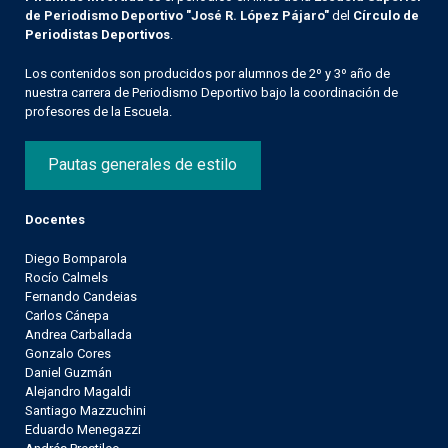
de Periodismo Deportivo "José R. López Pájaro"
del
Círculo de
Periodistas Deportivos
.
Los contenidos son producidos por alumnos de 2º y 3º año de
nuestra carrera de Periodismo Deportivo bajo la coordinación de
profesores de la Escuela.
Pautas generales de estilo
Docentes
Diego Bomparola
Rocío Calmels
Fernando Candeias
Carlos Cánepa
Andrea Carballada
Gonzalo Cores
Daniel Guzmán
Alejandro Magaldi
Santiago Mazzuchini
Eduardo Menegazzi