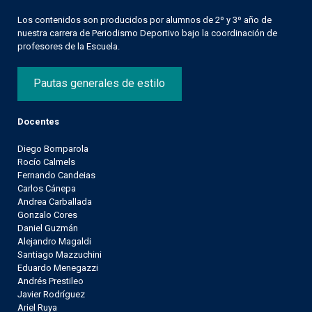
Los contenidos son producidos por alumnos de 2º y 3º año de
nuestra carrera de Periodismo Deportivo bajo la coordinación de
profesores de la Escuela.
Pautas generales de estilo
Docentes
Diego Bomparola
Rocío Calmels
Fernando Candeias
Carlos Cánepa
Andrea Carballada
Gonzalo Cores
Daniel Guzmán
Alejandro Magaldi
Santiago Mazzuchini
Eduardo Menegazzi
Andrés Prestileo
Javier Rodríguez
Ariel Ruya