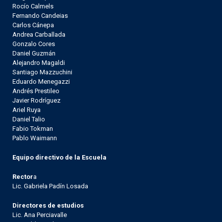
Rocío Calmels
Fernando Candeias
Carlos Cánepa
Andrea Carballada
Gonzalo Cores
Daniel Guzmán
Alejandro Magaldi
Santiago Mazzuchini
Eduardo Menegazzi
Andrés Prestileo
Javier Rodríguez
Ariel Ruya
Daniel Talio
Fabio Tokman
Pablo Waimann
Equipo directivo de la Escuela
Rector
a
Lic. Gabriela Padín Losada
Directores de estudios
Lic. Ana Perciavalle