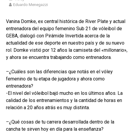
Eduardo Menegazzi
Vanina
Domke
, ex central histórica de
River Plate y actual
entrenadora del equipo femenino Sub 21 de vóleibol de
GEBA, dialogó con Pirámide Invertida acerca de la
actualidad de ese deporte en nuestro país y de su nuevo
rol.
Domke v
istió
por 12 años la camiseta
del «millonario»
,
y ahora se encuentra trabajando como entrenadora
.
–
¿
C
uá
les son las
diferencias
que
notás
en el vóley
femenino de tu etapa
de
jugadora y ahora como
entrenadora?
-El nivel del vóleibol bajó mucho en los últimos años. La
calidad de los entrenamientos y la cantidad de horas en
relación a 20 años atrás es muy distinta.
–
¿Qué cosas
de tu carrera desarrollada
dentro de la
cancha
te sirven hoy en día para la enseñanza
?