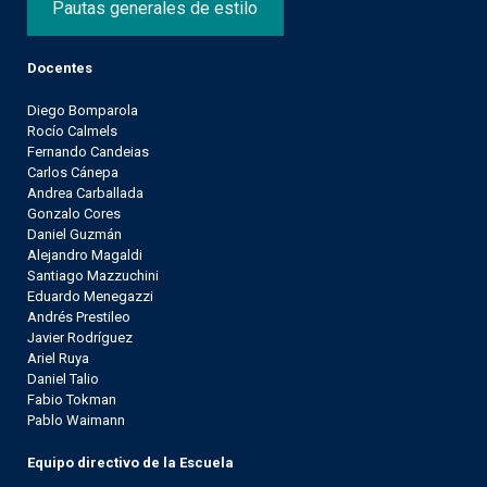
Pautas generales de estilo
Docentes
Diego Bomparola
Rocío Calmels
Fernando Candeias
Carlos Cánepa
Andrea Carballada
Gonzalo Cores
Daniel Guzmán
Alejandro Magaldi
Santiago Mazzuchini
Eduardo Menegazzi
Andrés Prestileo
Javier Rodríguez
Ariel Ruya
Daniel Talio
Fabio Tokman
Pablo Waimann
Equipo directivo de la Escuela