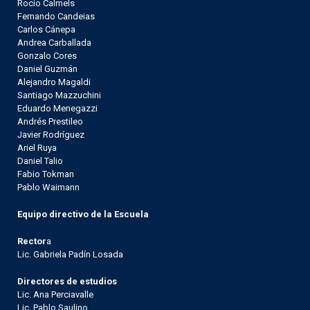
Rocío Calmels
Fernando Candeias
Carlos Cánepa
Andrea Carballada
Gonzalo Cores
Daniel Guzmán
Alejandro Magaldi
Santiago Mazzuchini
Eduardo Menegazzi
Andrés Prestileo
Javier Rodríguez
Ariel Ruya
Daniel Talio
Fabio Tokman
Pablo Waimann
Equipo directivo de la Escuela
Rector
a
Lic. Gabriela Padín Losada
Directores de estudios
Lic. Ana Perciavalle
Lic. Pablo Saulino