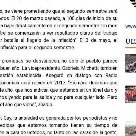
, se viene prometiendo que el segundo semestre será
dos. El 20 de marzo pasado, a 100 días de inicio de su
va a bajar drásticamente en el segundo semestre. Un mes
www.
tre se comenzarán a ver resultados claros del trabajo
 batalla al flagelo de la inflación”. El 3 de mayo, el
ÚL
 inflación para el segundo semestre.
 promesas se desvanecen, no solo el pueblo parece
buen año. La vicepresidenta, Gabriela Michetti, también
estión establecida. Aseguró en diálogo con Radio
 económica será recién en 2017. “Siempre decimos que
e año, que nos indican que estamos en un túnel duro y
amos yendo para la salida y no para cualquier lado. Pero
el año que viene“, añadió.
t-Gay, la ansiedad es generada por los periodistas y no
 medidas que estamos tomando tienen su tiempo de
n la cara de ustedes, no tanto en las caras de la gente,