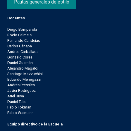
Pautas generales de estilo
Docentes
Diego Bomparola
Rocío Calmels
Fernando Candeias
Carlos Cánepa
Andrea Carballada
Gonzalo Cores
Daniel Guzmán
Alejandro Magaldi
Santiago Mazzuchini
Eduardo Menegazzi
Andrés Prestileo
Javier Rodríguez
Ariel Ruya
Daniel Talio
Fabio Tokman
Pablo Waimann
Equipo directivo de la Escuela