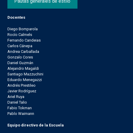
Pautas generales de estilo
Docentes
Diego Bomparola
Rocío Calmels
Fernando Candeias
Carlos Cánepa
Andrea Carballada
Gonzalo Cores
Daniel Guzmán
Alejandro Magaldi
Santiago Mazzuchini
Eduardo Menegazzi
Andrés Prestileo
Javier Rodríguez
Ariel Ruya
Daniel Talio
Fabio Tokman
Pablo Waimann
Equipo directivo de la Escuela