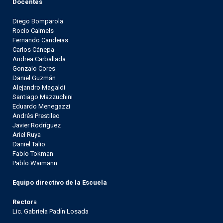
Docentes
Diego Bomparola
Rocío Calmels
Fernando Candeias
Carlos Cánepa
Andrea Carballada
Gonzalo Cores
Daniel Guzmán
Alejandro Magaldi
Santiago Mazzuchini
Eduardo Menegazzi
Andrés Prestileo
Javier Rodríguez
Ariel Ruya
Daniel Talio
Fabio Tokman
Pablo Waimann
Equipo directivo de la Escuela
Rector
a
Lic. Gabriela Padín Losada