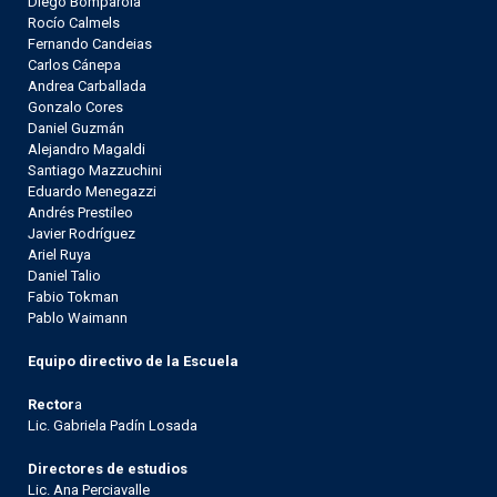
Diego Bomparola
Rocío Calmels
Fernando Candeias
Carlos Cánepa
Andrea Carballada
Gonzalo Cores
Daniel Guzmán
Alejandro Magaldi
Santiago Mazzuchini
Eduardo Menegazzi
Andrés Prestileo
Javier Rodríguez
Ariel Ruya
Daniel Talio
Fabio Tokman
Pablo Waimann
Equipo directivo de la Escuela
Rector
a
Lic. Gabriela Padín Losada
Directores de estudios
Lic. Ana Perciavalle