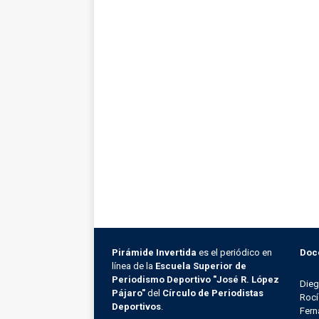
Pirámide Invertida
es el periódico en
Doc
línea de la
Escuela Superior de
Periodismo Deportivo "José R. López
Die
Pájaro"
del
Círculo de Periodistas
Rocí
Deportivos
.
Fern