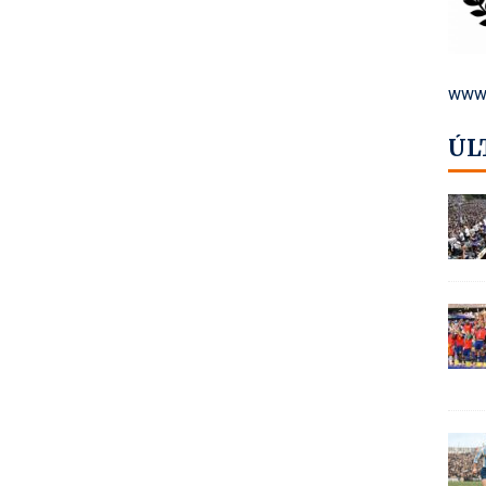
www.
ÚL