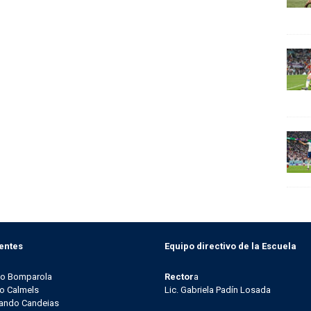
entes
Equipo directivo de la Escuela
go Bomparola
Rector
a
o Calmels
Lic. Gabriela Padín Losada
ando Candeias