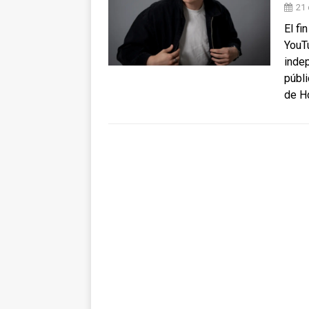
21 
El fi
YouTu
inde
públi
de H