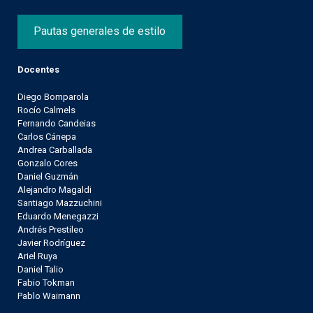
Pautas generales de estilo
Docentes
Diego Bomparola
Rocío Calmels
Fernando Candeias
Carlos Cánepa
Andrea Carballada
Gonzalo Cores
Daniel Guzmán
Alejandro Magaldi
Santiago Mazzuchini
Eduardo Menegazzi
Andrés Prestileo
Javier Rodríguez
Ariel Ruya
Daniel Talio
Fabio Tokman
Pablo Waimann