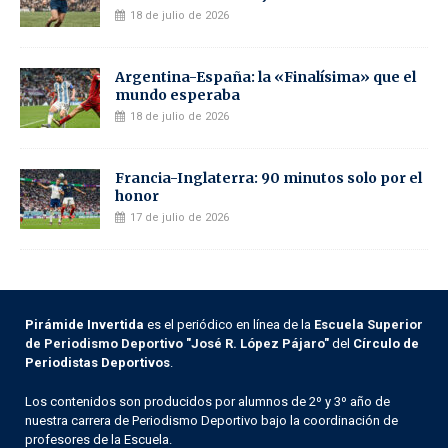
18 de julio de 2026
Argentina-España: la «Finalísima» que el
mundo esperaba
18 de julio de 2026
Francia-Inglaterra: 90 minutos solo por el
honor
17 de julio de 2026
Pirámide Invertida
es el periódico en línea de la
Escuela Superior
de Periodismo Deportivo "José R. López Pájaro"
del
Círculo de
Periodistas Deportivos
.
Los contenidos son producidos por alumnos de 2º y 3º año de
nuestra carrera de Periodismo Deportivo bajo la coordinación de
profesores de la Escuela.