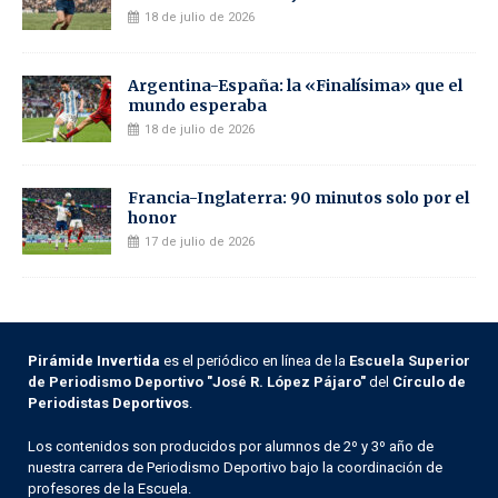
18 de julio de 2026
Argentina-España: la «Finalísima» que el
mundo esperaba
18 de julio de 2026
Francia-Inglaterra: 90 minutos solo por el
honor
17 de julio de 2026
Pirámide Invertida
es el periódico en línea de la
Escuela Superior
de Periodismo Deportivo "José R. López Pájaro"
del
Círculo de
Periodistas Deportivos
.
Los contenidos son producidos por alumnos de 2º y 3º año de
nuestra carrera de Periodismo Deportivo bajo la coordinación de
profesores de la Escuela.