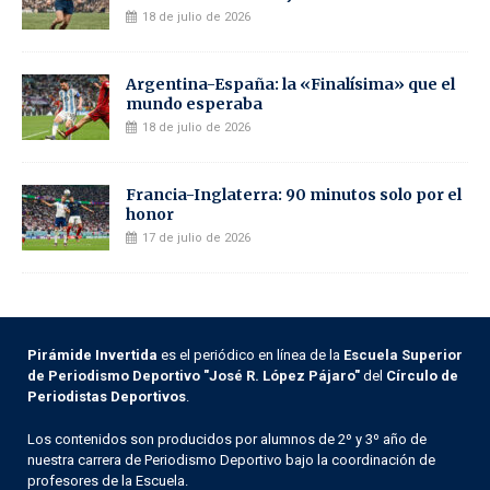
18 de julio de 2026
Argentina-España: la «Finalísima» que el
mundo esperaba
18 de julio de 2026
Francia-Inglaterra: 90 minutos solo por el
honor
17 de julio de 2026
Pirámide Invertida
es el periódico en línea de la
Escuela Superior
de Periodismo Deportivo "José R. López Pájaro"
del
Círculo de
Periodistas Deportivos
.
Los contenidos son producidos por alumnos de 2º y 3º año de
nuestra carrera de Periodismo Deportivo bajo la coordinación de
profesores de la Escuela.