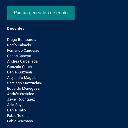
Pautas generales de estilo
Docentes
Diego Bomparola
Rocío Calmels
Fernando Candeias
Carlos Cánepa
Andrea Carballada
Gonzalo Cores
Daniel Guzmán
Alejandro Magaldi
Santiago Mazzuchini
Eduardo Menegazzi
Andrés Prestileo
Javier Rodríguez
Ariel Ruya
Daniel Talio
Fabio Tokman
Pablo Waimann