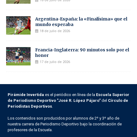
18 de julio de 2026
Argentina-España: la «Finalísima» que el
mundo esperaba
18 de julio de 2026
Francia-Inglaterra: 90 minutos solo por el
honor
17 de julio de 2026
Pirámide Invertida
es el periódico en línea de la
Escuela Superior
de Periodismo Deportivo "José R. López Pájaro"
del
Círculo de
Periodistas Deportivos
.
Los contenidos son producidos por alumnos de 2º y 3º año de
nuestra carrera de Periodismo Deportivo bajo la coordinación de
profesores de la Escuela.