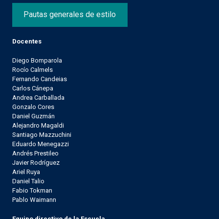
Pautas generales de estilo
Docentes
Diego Bomparola
Rocío Calmels
Fernando Candeias
Carlos Cánepa
Andrea Carballada
Gonzalo Cores
Daniel Guzmán
Alejandro Magaldi
Santiago Mazzuchini
Eduardo Menegazzi
Andrés Prestileo
Javier Rodríguez
Ariel Ruya
Daniel Talio
Fabio Tokman
Pablo Waimann
Equipo directivo de la Escuela