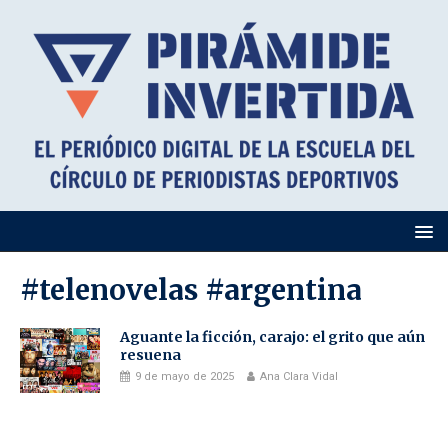
#telenovelas #argentina
Aguante la ficción, carajo: el grito que aún
resuena
9 de mayo de 2025
Ana Clara Vidal