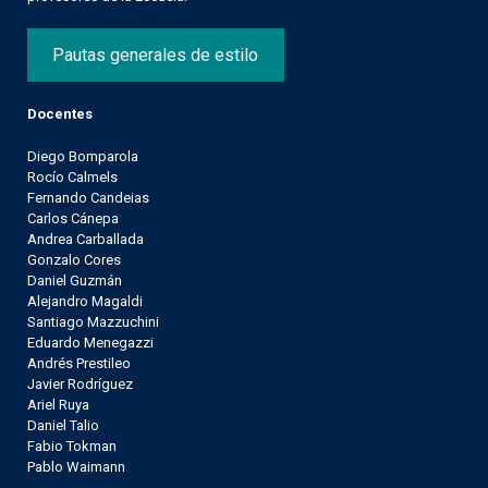
Pautas generales de estilo
Docentes
Diego Bomparola
Rocío Calmels
Fernando Candeias
Carlos Cánepa
Andrea Carballada
Gonzalo Cores
Daniel Guzmán
Alejandro Magaldi
Santiago Mazzuchini
Eduardo Menegazzi
Andrés Prestileo
Javier Rodríguez
Ariel Ruya
Daniel Talio
Fabio Tokman
Pablo Waimann