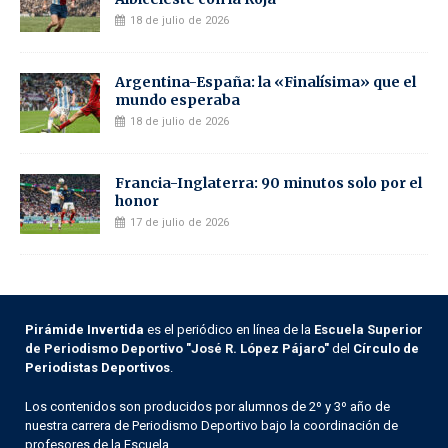
18 de julio de 2026
Argentina-España: la «Finalísima» que el
mundo esperaba
18 de julio de 2026
Francia-Inglaterra: 90 minutos solo por el
honor
17 de julio de 2026
Pirámide Invertida
es el periódico en línea de la
Escuela Superior
de Periodismo Deportivo "José R. López Pájaro"
del
Círculo de
Periodistas Deportivos
.
Los contenidos son producidos por alumnos de 2º y 3º año de
nuestra carrera de Periodismo Deportivo bajo la coordinación de
profesores de la Escuela.