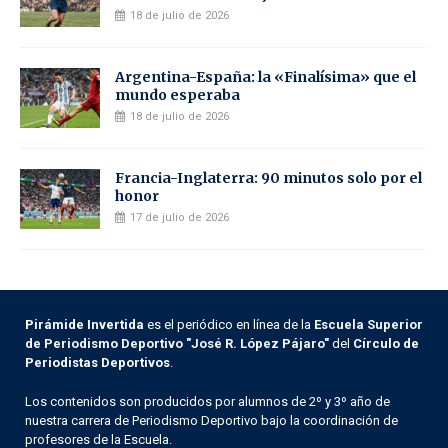
18 de julio de 2026
Argentina-España: la «Finalísima» que el
mundo esperaba
18 de julio de 2026
Francia-Inglaterra: 90 minutos solo por el
honor
17 de julio de 2026
Pirámide Invertida
es el periódico en línea de la
Escuela Superior
de Periodismo Deportivo "José R. López Pájaro"
del
Círculo de
Periodistas Deportivos
.
Los contenidos son producidos por alumnos de 2º y 3º año de
nuestra carrera de Periodismo Deportivo bajo la coordinación de
profesores de la Escuela.