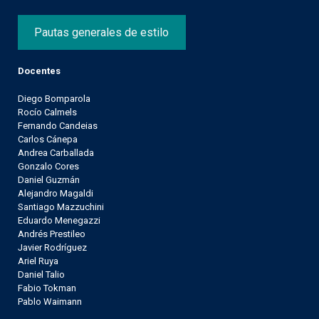
Pautas generales de estilo
Docentes
Diego Bomparola
Rocío Calmels
Fernando Candeias
Carlos Cánepa
Andrea Carballada
Gonzalo Cores
Daniel Guzmán
Alejandro Magaldi
Santiago Mazzuchini
Eduardo Menegazzi
Andrés Prestileo
Javier Rodríguez
Ariel Ruya
Daniel Talio
Fabio Tokman
Pablo Waimann