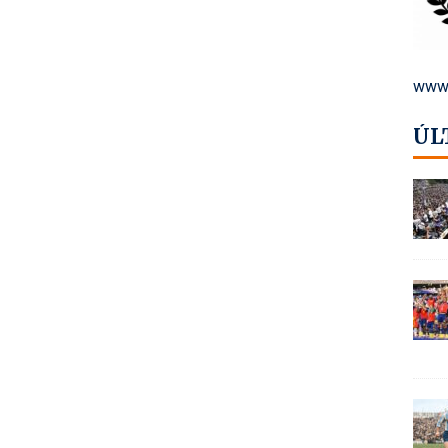
www.
ÚL