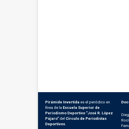
Pirámide Invertida
es el periódico en
Doc
línea de la
Escuela Superior de
Periodismo Deportivo "José R. López
Die
Pájaro"
del
Círculo de Periodistas
Rocí
Deportivos
.
Fern