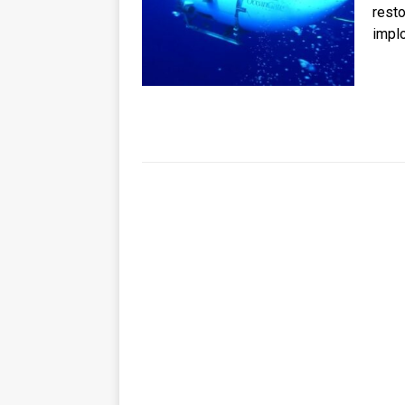
resto
implo