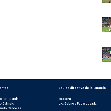
entes
Equipo directivo de la Escuela
go Bomparola
Rector
a
o Calmels
Lic. Gabriela Padín Losada
ando Candeias