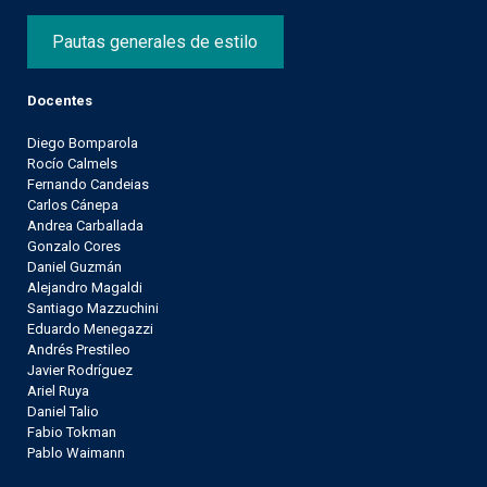
Pautas generales de estilo
Docentes
Diego Bomparola
Rocío Calmels
Fernando Candeias
Carlos Cánepa
Andrea Carballada
Gonzalo Cores
Daniel Guzmán
Alejandro Magaldi
Santiago Mazzuchini
Eduardo Menegazzi
Andrés Prestileo
Javier Rodríguez
Ariel Ruya
Daniel Talio
Fabio Tokman
Pablo Waimann