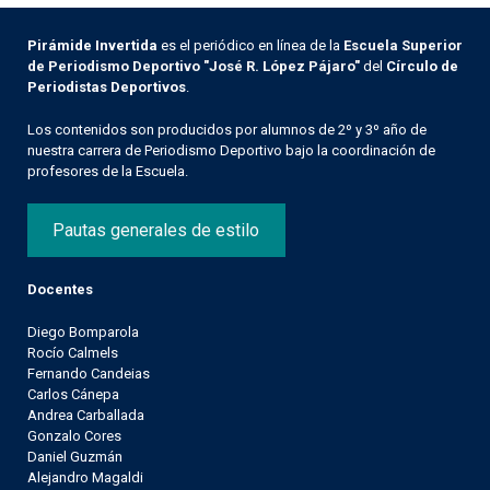
Pirámide Invertida
es el periódico en línea de la
Escuela Superior
de Periodismo Deportivo "José R. López Pájaro"
del
Círculo de
Periodistas Deportivos
.
Los contenidos son producidos por alumnos de 2º y 3º año de
nuestra carrera de Periodismo Deportivo bajo la coordinación de
profesores de la Escuela.
Pautas generales de estilo
Docentes
Diego Bomparola
Rocío Calmels
Fernando Candeias
Carlos Cánepa
Andrea Carballada
Gonzalo Cores
Daniel Guzmán
Alejandro Magaldi