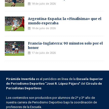
18 de julio de 2026
Argentina-España: la «Finalísima» que el
mundo esperaba
18 de julio de 2026
Francia-Inglaterra: 90 minutos solo por el
honor
17 de julio de 2026
Pirámide Invertida
es el periódico en línea de la
Escuela Superior
de Periodismo Deportivo "José R. López Pájaro"
del
Círculo de
Periodistas Deportivos
.
Los contenidos son producidos por alumnos de 2º y 3º año de
nuestra carrera de Periodismo Deportivo bajo la coordinación de
profesores de la Escuela.