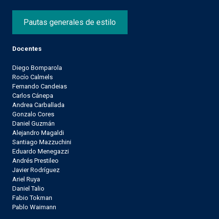
Pautas generales de estilo
Docentes
Diego Bomparola
Rocío Calmels
Fernando Candeias
Carlos Cánepa
Andrea Carballada
Gonzalo Cores
Daniel Guzmán
Alejandro Magaldi
Santiago Mazzuchini
Eduardo Menegazzi
Andrés Prestileo
Javier Rodríguez
Ariel Ruya
Daniel Talio
Fabio Tokman
Pablo Waimann