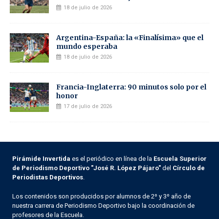
18 de julio de 2026
Argentina-España: la «Finalísima» que el
mundo esperaba
18 de julio de 2026
Francia-Inglaterra: 90 minutos solo por el
honor
17 de julio de 2026
Pirámide Invertida
es el periódico en línea de la
Escuela Superior
de Periodismo Deportivo "José R. López Pájaro"
del
Círculo de
Periodistas Deportivos
.
Los contenidos son producidos por alumnos de 2º y 3º año de
nuestra carrera de Periodismo Deportivo bajo la coordinación de
profesores de la Escuela.