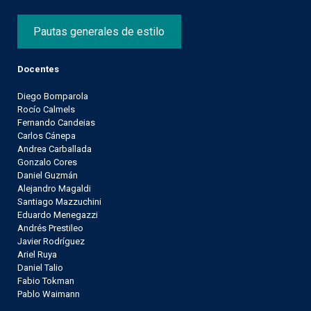
Pautas generales de estilo
Docentes
Diego Bomparola
Rocío Calmels
Fernando Candeias
Carlos Cánepa
Andrea Carballada
Gonzalo Cores
Daniel Guzmán
Alejandro Magaldi
Santiago Mazzuchini
Eduardo Menegazzi
Andrés Prestileo
Javier Rodríguez
Ariel Ruya
Daniel Talio
Fabio Tokman
Pablo Waimann