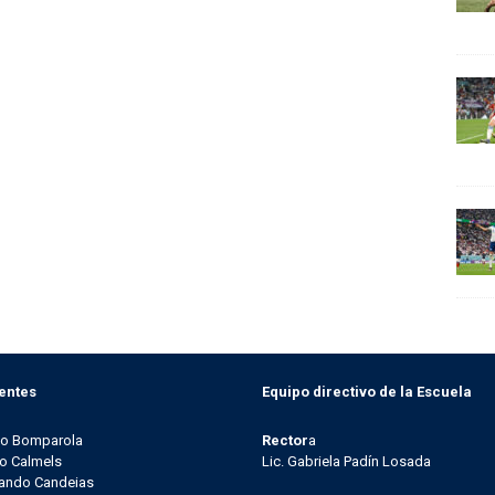
entes
Equipo directivo de la Escuela
go Bomparola
Rector
a
o Calmels
Lic. Gabriela Padín Losada
ando Candeias