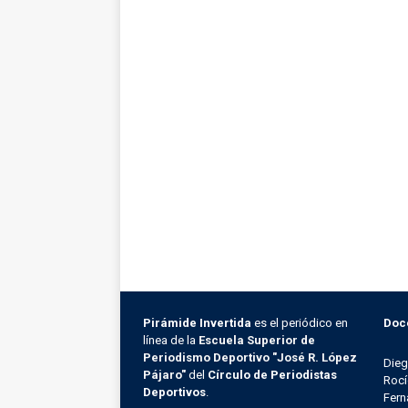
Pirámide Invertida
es el periódico en
Doc
línea de la
Escuela Superior de
Periodismo Deportivo "José R. López
Die
Pájaro"
del
Círculo de Periodistas
Rocí
Deportivos
.
Fern