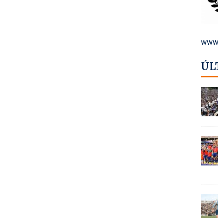
www.
ÚL