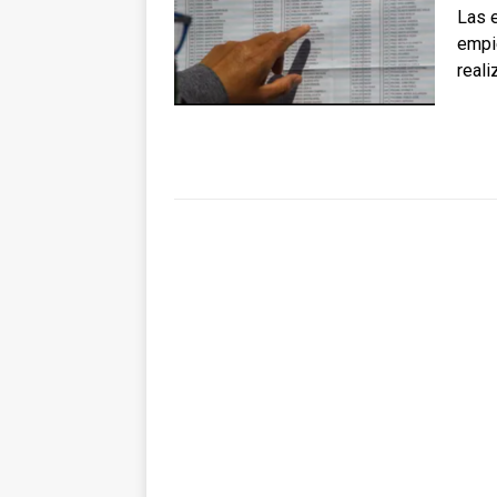
Las 
empi
reali