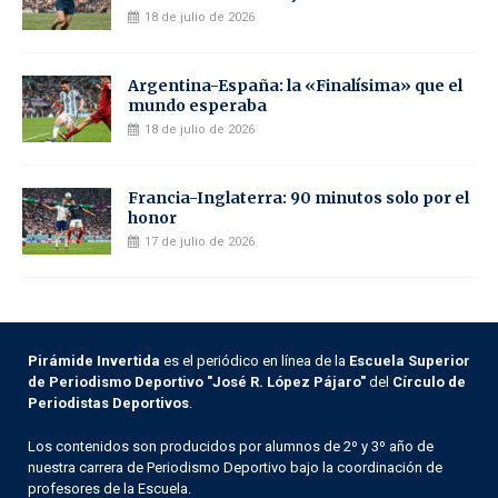
18 de julio de 2026
Argentina-España: la «Finalísima» que el
mundo esperaba
18 de julio de 2026
Francia-Inglaterra: 90 minutos solo por el
honor
17 de julio de 2026
Pirámide Invertida
es el periódico en línea de la
Escuela Superior
de Periodismo Deportivo "José R. López Pájaro"
del
Círculo de
Periodistas Deportivos
.
Los contenidos son producidos por alumnos de 2º y 3º año de
nuestra carrera de Periodismo Deportivo bajo la coordinación de
profesores de la Escuela.