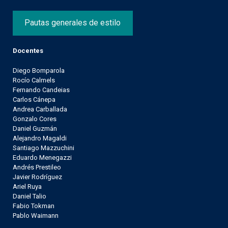
Pautas generales de estilo
Docentes
Diego Bomparola
Rocío Calmels
Fernando Candeias
Carlos Cánepa
Andrea Carballada
Gonzalo Cores
Daniel Guzmán
Alejandro Magaldi
Santiago Mazzuchini
Eduardo Menegazzi
Andrés Prestileo
Javier Rodríguez
Ariel Ruya
Daniel Talio
Fabio Tokman
Pablo Waimann