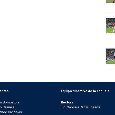
entes
Equipo directivo de la Escuela
go Bomparola
Rector
a
o Calmels
Lic. Gabriela Padín Losada
ando Candeias