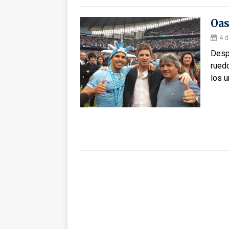
Oas
4 d
Desp
ruedo
los 