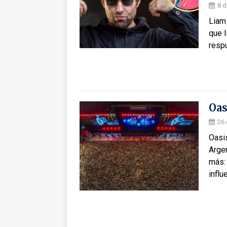
8 d
Liam
que I
resp
Oas
26 
Oasis
Argen
más:
infl