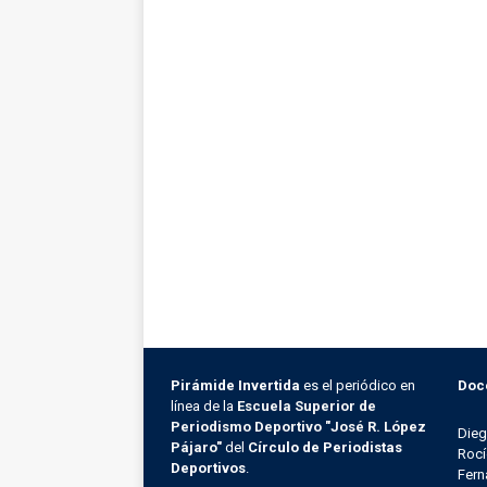
Pirámide Invertida
es el periódico en
Doc
línea de la
Escuela Superior de
Periodismo Deportivo "José R. López
Die
Pájaro"
del
Círculo de Periodistas
Rocí
Deportivos
.
Fern