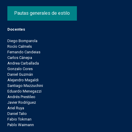
Pautas generales de estilo
Docentes
Diego Bomparola
Rocío Calmels
Fernando Candeias
Carlos Cánepa
Andrea Carballada
Gonzalo Cores
Daniel Guzmán
Alejandro Magaldi
Santiago Mazzuchini
Eduardo Menegazzi
Andrés Prestileo
Javier Rodríguez
Ariel Ruya
Daniel Talio
Fabio Tokman
Pablo Waimann