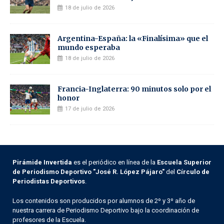
18 de julio de 2026
Argentina-España: la «Finalísima» que el
mundo esperaba
18 de julio de 2026
Francia-Inglaterra: 90 minutos solo por el
honor
17 de julio de 2026
Pirámide Invertida
es el periódico en línea de la
Escuela Superior
de Periodismo Deportivo "José R. López Pájaro"
del
Círculo de
Periodistas Deportivos
.
Los contenidos son producidos por alumnos de 2º y 3º año de
nuestra carrera de Periodismo Deportivo bajo la coordinación de
profesores de la Escuela.