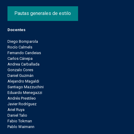
Pautas generales de estilo
Docentes
Diego Bomparola
Rocío Calmels
Fernando Candeias
Carlos Cánepa
Andrea Carballada
Gonzalo Cores
Daniel Guzmán
Alejandro Magaldi
Santiago Mazzuchini
Eduardo Menegazzi
Andrés Prestileo
Javier Rodríguez
Ariel Ruya
Daniel Talio
Fabio Tokman
Pablo Waimann