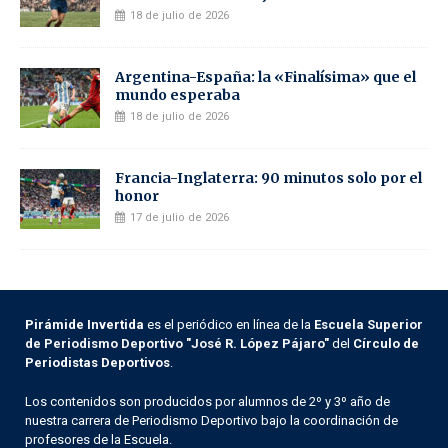
18 de julio de 2026
Argentina-España: la «Finalísima» que el
mundo esperaba
18 de julio de 2026
Francia-Inglaterra: 90 minutos solo por el
honor
17 de julio de 2026
Pirámide Invertida
es el periódico en línea de la
Escuela Superior
de Periodismo Deportivo "José R. López Pájaro"
del
Círculo de
Periodistas Deportivos
.
Los contenidos son producidos por alumnos de 2º y 3º año de
nuestra carrera de Periodismo Deportivo bajo la coordinación de
profesores de la Escuela.