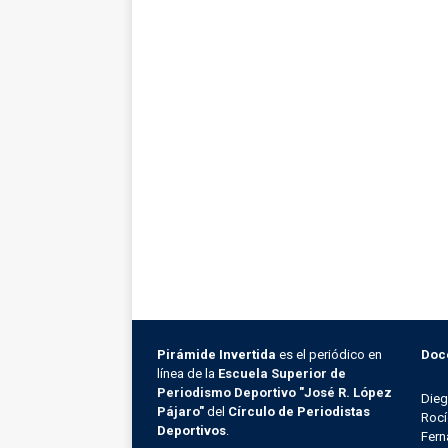
Pirámide Invertida
es el periódico en
Doc
línea de la
Escuela Superior de
Periodismo Deportivo "José R. López
Die
Pájaro"
del
Círculo de Periodistas
Rocí
Deportivos
.
Fern