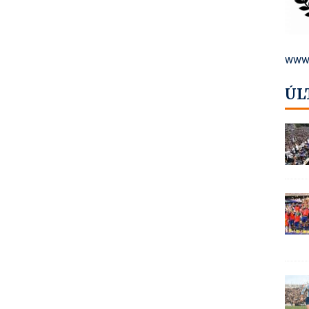
www.
ÚL