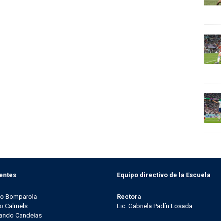
entes
Equipo directivo de la Escuela
go Bomparola
Rector
a
o Calmels
Lic. Gabriela Padín Losada
ando Candeias