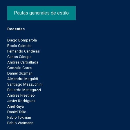
Pautas generales de estilo
Docentes
Diego Bomparola
Rocío Calmels
Fernando Candeias
Carlos Cánepa
Andrea Carballada
Gonzalo Cores
Daniel Guzmán
Alejandro Magaldi
Santiago Mazzuchini
Eduardo Menegazzi
Andrés Prestileo
Javier Rodríguez
Ariel Ruya
Daniel Talio
Fabio Tokman
Pablo Waimann