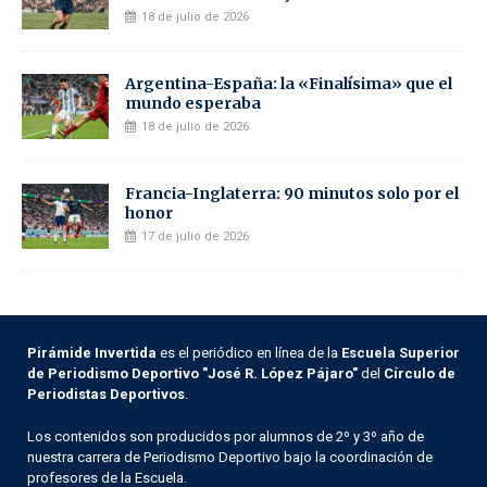
18 de julio de 2026
Argentina-España: la «Finalísima» que el
mundo esperaba
18 de julio de 2026
Francia-Inglaterra: 90 minutos solo por el
honor
17 de julio de 2026
Pirámide Invertida
es el periódico en línea de la
Escuela Superior
de Periodismo Deportivo "José R. López Pájaro"
del
Círculo de
Periodistas Deportivos
.
Los contenidos son producidos por alumnos de 2º y 3º año de
nuestra carrera de Periodismo Deportivo bajo la coordinación de
profesores de la Escuela.