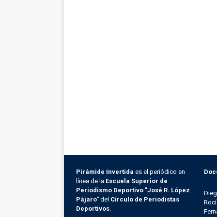
Pirámide Invertida
es el periódico en
Doc
línea de la
Escuela Superior de
Periodismo Deportivo "José R. López
Die
Pájaro"
del
Círculo de Periodistas
Rocí
Deportivos
.
Fern