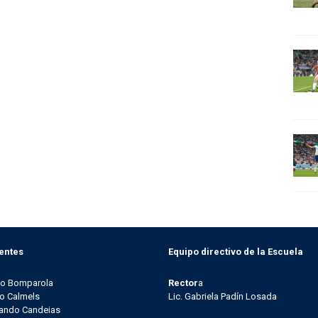
entes
Equipo directivo de la Escuela
go Bomparola
Rector
a
o Calmels
Lic. Gabriela Padín Losada
ando Candeias