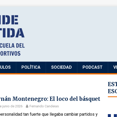
CULOS
POLÍTICA
SOCIEDAD
PODCAST
V
ES
ES
nán Montenegro: El loco del básquet
e junio de 2026
Fernando Candeias
ersonalidad tan fuerte que llegaba cambiar partidos y