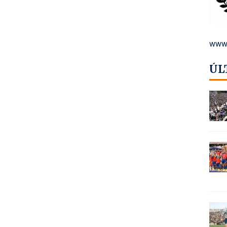
www.
ÚL