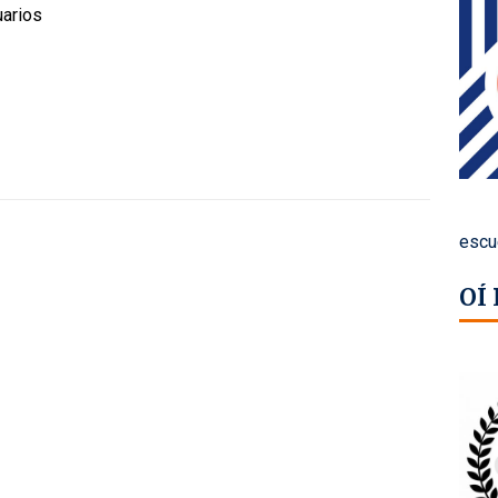
uarios
escu
OÍ