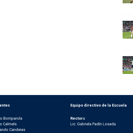
entes
Equipo directivo de la Escuela
go Bomparola
Rector
a
o Calmels
Lic. Gabriela Padín Losada
ando Candeias