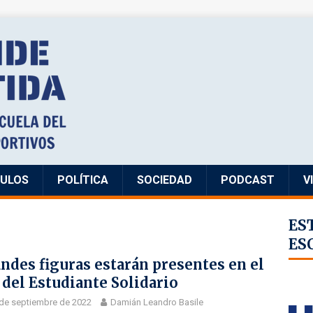
CULOS
POLÍTICA
SOCIEDAD
PODCAST
V
ES
ES
ndes figuras estarán presentes en el
 del Estudiante Solidario
de septiembre de 2022
Damián Leandro Basile