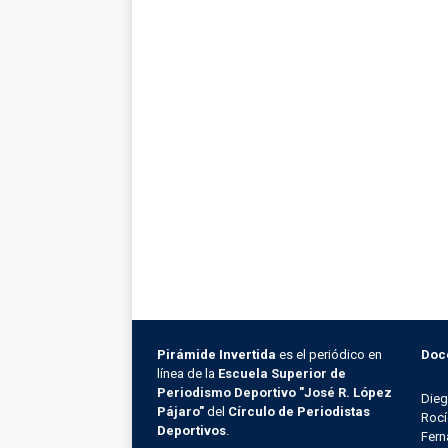
Pirámide Invertida
es el periódico en
Doc
línea de la
Escuela Superior de
Periodismo Deportivo "José R. López
Die
Pájaro"
del
Círculo de Periodistas
Rocí
Deportivos
.
Fern