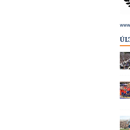
www.
ÚL