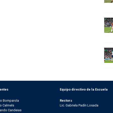
entes
Equipo directivo de la Escuela
go Bomparola
Rector
a
o Calmels
Lic. Gabriela Padín Losada
ando Candeias