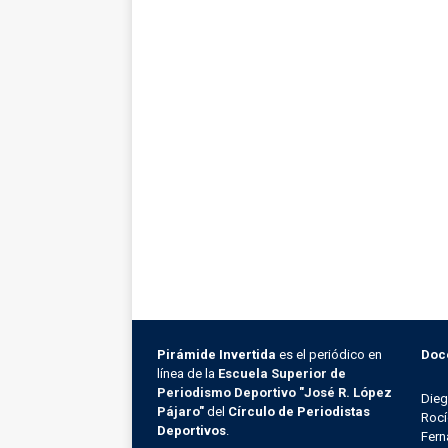
Pirámide Invertida
es el periódico en
Doc
línea de la
Escuela Superior de
Periodismo Deportivo "José R. López
Die
Pájaro"
del
Círculo de Periodistas
Rocí
Deportivos
.
Fern