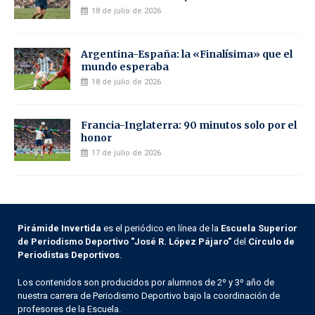
18 de julio de 2026
Argentina-España: la «Finalísima» que el
mundo esperaba
18 de julio de 2026
Francia-Inglaterra: 90 minutos solo por el
honor
17 de julio de 2026
Pirámide Invertida
es el periódico en línea de la
Escuela Superior
de Periodismo Deportivo "José R. López Pájaro"
del
Círculo de
Periodistas Deportivos
.
Los contenidos son producidos por alumnos de 2º y 3º año de
nuestra carrera de Periodismo Deportivo bajo la coordinación de
profesores de la Escuela.