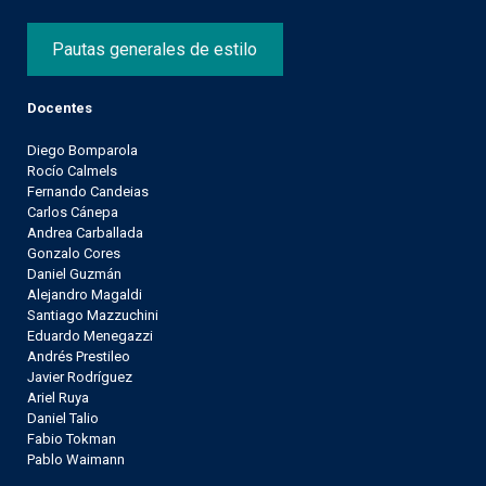
Pautas generales de estilo
Docentes
Diego Bomparola
Rocío Calmels
Fernando Candeias
Carlos Cánepa
Andrea Carballada
Gonzalo Cores
Daniel Guzmán
Alejandro Magaldi
Santiago Mazzuchini
Eduardo Menegazzi
Andrés Prestileo
Javier Rodríguez
Ariel Ruya
Daniel Talio
Fabio Tokman
Pablo Waimann