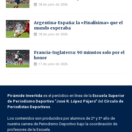
18 de julio de 2026
Argentina-España: la «Finalísima» que el
mundo esperaba
18 de julio de 2026
Francia-Inglaterra: 90 minutos solo por el
honor
17 de julio de 2026
Pirámide Invertida
es el periódico en línea de la
Escuela Superior
de Periodismo Deportivo "José R. López Pájaro"
del
Círculo de
Periodistas Deportivos
.
Los contenidos son producidos por alumnos de 2º y 3º año de
nuestra carrera de Periodismo Deportivo bajo la coordinación de
profesores de la Escuela.