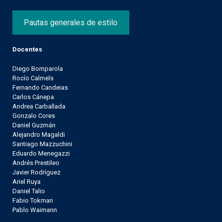
Pautas generales de estilo
Docentes
Diego Bomparola
Rocío Calmels
Fernando Candeias
Carlos Cánepa
Andrea Carballada
Gonzalo Cores
Daniel Guzmán
Alejandro Magaldi
Santiago Mazzuchini
Eduardo Menegazzi
Andrés Prestileo
Javier Rodríguez
Ariel Ruya
Daniel Talio
Fabio Tokman
Pablo Waimann