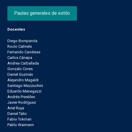
Pautas generales de estilo
Docentes
Diego Bomparola
Rocío Calmels
Fernando Candeias
Carlos Cánepa
Andrea Carballada
Gonzalo Cores
Daniel Guzmán
Alejandro Magaldi
Santiago Mazzuchini
Eduardo Menegazzi
Andrés Prestileo
Javier Rodríguez
Ariel Ruya
Daniel Talio
Fabio Tokman
Pablo Waimann