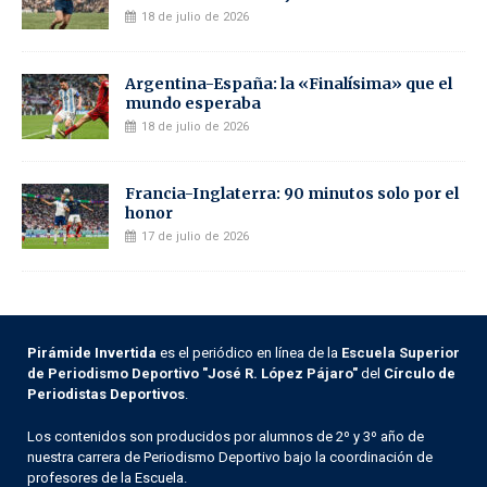
18 de julio de 2026
Argentina-España: la «Finalísima» que el
mundo esperaba
18 de julio de 2026
Francia-Inglaterra: 90 minutos solo por el
honor
17 de julio de 2026
Pirámide Invertida
es el periódico en línea de la
Escuela Superior
de Periodismo Deportivo "José R. López Pájaro"
del
Círculo de
Periodistas Deportivos
.
Los contenidos son producidos por alumnos de 2º y 3º año de
nuestra carrera de Periodismo Deportivo bajo la coordinación de
profesores de la Escuela.