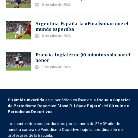
18 de julio de 2026
Argentina-España: la «Finalísima» que el
mundo esperaba
18 de julio de 2026
Francia-Inglaterra: 90 minutos solo por el
honor
17 de julio de 2026
Pirámide Invertida
es el periódico en línea de la
Escuela Superior
de Periodismo Deportivo "José R. López Pájaro"
del
Círculo de
Periodistas Deportivos
.
Los contenidos son producidos por alumnos de 2º y 3º año de
nuestra carrera de Periodismo Deportivo bajo la coordinación de
profesores de la Escuela.