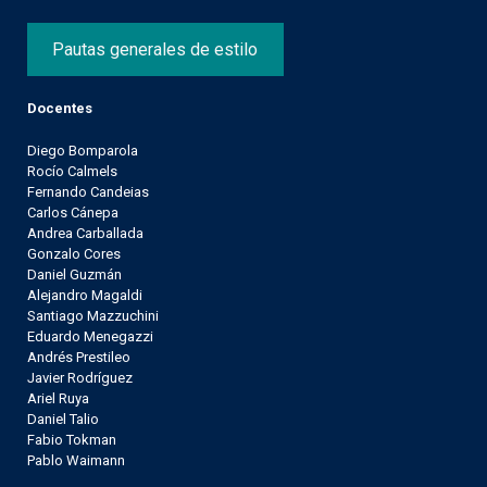
Pautas generales de estilo
Docentes
Diego Bomparola
Rocío Calmels
Fernando Candeias
Carlos Cánepa
Andrea Carballada
Gonzalo Cores
Daniel Guzmán
Alejandro Magaldi
Santiago Mazzuchini
Eduardo Menegazzi
Andrés Prestileo
Javier Rodríguez
Ariel Ruya
Daniel Talio
Fabio Tokman
Pablo Waimann